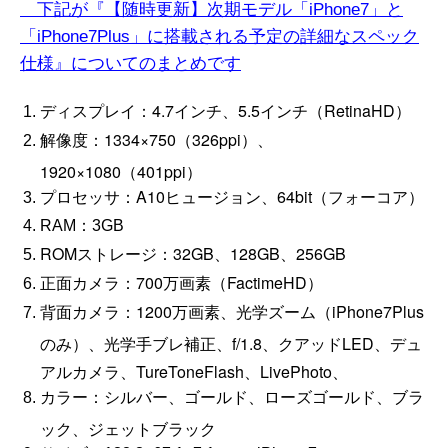
下記が『【随時更新】次期モデル「iPhone7」と
「iPhone7Plus」に搭載される予定の詳細なスペック
仕様』についてのまとめです
ディスプレイ：4.7インチ、5.5インチ（RetinaHD）
解像度：1334×750（326ppi）、
1920×1080（401ppi）
プロセッサ：A10ヒュージョン、64bit（フォーコア）
RAM：3GB
ROMストレージ：32GB、128GB、256GB
正面カメラ：700万画素（FactimeHD）
背面カメラ：1200万画素、光学ズーム（iPhone7Plus
のみ）、光学手ブレ補正、f/1.8、クアッドLED、デュ
アルカメラ、TureToneFlash、LivePhoto、
カラー：シルバー、ゴールド、ローズゴールド、ブラ
ック、ジェットブラック