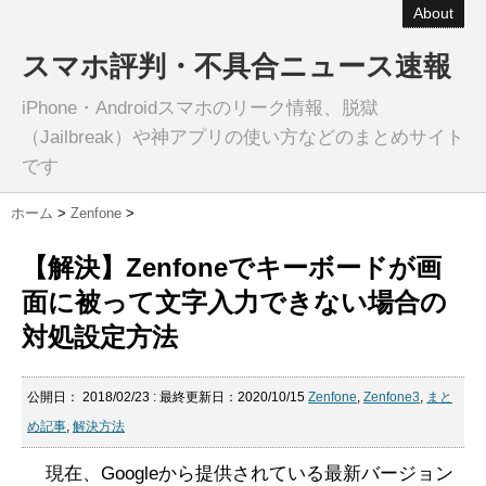
About
スマホ評判・不具合ニュース速報
iPhone・Androidスマホのリーク情報、脱獄
（Jailbreak）や神アプリの使い方などのまとめサイト
です
ホーム
>
Zenfone
>
【解決】Zenfoneでキーボードが画
面に被って文字入力できない場合の
対処設定方法
公開日：
2018/02/23
: 最終更新日：2020/10/15
Zenfone
,
Zenfone3
,
まと
め記事
,
解決方法
現在、Googleから提供されている最新バージョン