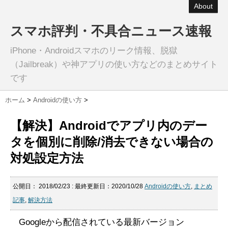
About
スマホ評判・不具合ニュース速報
iPhone・Androidスマホのリーク情報、脱獄
（Jailbreak）や神アプリの使い方などのまとめサイト
です
ホーム
>
Androidの使い方
>
【解決】Androidでアプリ内のデー
タを個別に削除/消去できない場合の
対処設定方法
公開日：
2018/02/23
: 最終更新日：2020/10/28
Androidの使い方
,
まとめ
記事
,
解決方法
Googleから配信されている最新バージョン