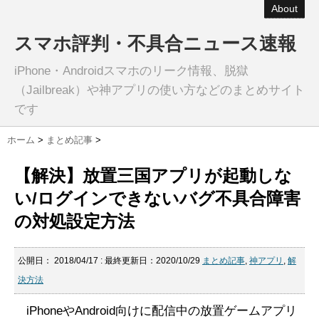
About
スマホ評判・不具合ニュース速報
iPhone・Androidスマホのリーク情報、脱獄
（Jailbreak）や神アプリの使い方などのまとめサイト
です
ホーム
>
まとめ記事
>
【解決】放置三国アプリが起動しな
い/ログインできないバグ不具合障害
の対処設定方法
公開日：
2018/04/17
: 最終更新日：2020/10/29
まとめ記事
,
神アプリ
,
解
決方法
iPhoneやAndroid向けに配信中の放置ゲームアプリ