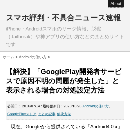
About
スマホ評判・不具合ニュース速報
iPhone・Androidスマホのリーク情報、脱獄
（Jailbreak）や神アプリの使い方などのまとめサイト
です
ホーム
>
Androidの使い方
>
【解決】「GooglePlay開発者サービ
スで原因不明の問題が発生した」と
表示される場合の対処設定方法
公開日：
2016/07/14
: 最終更新日：2020/10/28
Androidの使い方
,
GooglePlayストア
,
まとめ記事
,
解決方法
現在、Googleから提供されている「Android4.0.x」