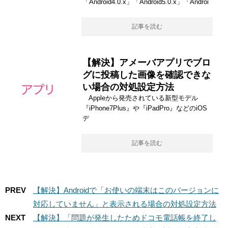
「Android4.0.x」「Android5.0.x」「Androi
記事を読む
【解決】アメーバアプリでブロ
グに投稿した画像を確認できな
い場合の対処設定方法
Appleから発売されている新型モデル
『iPhone7Plus』や『iPadPro』などのiOS
デ
記事を読む
PREV
【解決】Androidで「お使いの端末はこのバージョンに
対応していません」と表示される場合の対処設定方法
NEXT
【解決】「問題が発生したためドコモ電話帳を終了し