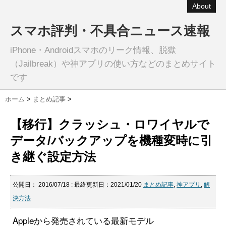
About
スマホ評判・不具合ニュース速報
iPhone・Androidスマホのリーク情報、脱獄
（Jailbreak）や神アプリの使い方などのまとめサイト
です
ホーム
>
まとめ記事
>
【移行】クラッシュ・ロワイヤルで
データ/バックアップを機種変時に引
き継ぐ設定方法
公開日：
2016/07/18
: 最終更新日：2021/01/20
まとめ記事
,
神アプリ
,
解
決方法
Appleから発売されている最新モデル