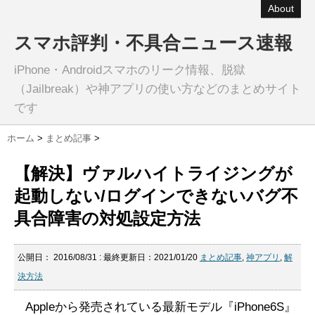
About
スマホ評判・不具合ニュース速報
iPhone・Androidスマホのリーク情報、脱獄
（Jailbreak）や神アプリの使い方などのまとめサイト
です
ホーム
>
まとめ記事
>
【解決】ヴァルハイトライジングが
起動しない/ログインできないバグ不
具合障害の対処設定方法
公開日：
2016/08/31
: 最終更新日：2021/01/20
まとめ記事
,
神アプリ
,
解
決方法
Appleから発売されている最新モデル『iPhone6S』