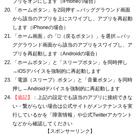
プリをオンにします（
iPhone
の場合）
「ホームボタン」を
2
回押す→バッググラウンド画面
から該当のアプリを上にスワイプし、アプリを再起動
します（
iPhone
の場合）
「ホーム画面」の「□（戻るボタン）」を選択→バッ
ググラウンド画面から該当のアプリをスワイプし、ア
プリを再起動します（
Android
の場合）
「ホームボタン」と「スリープボタン」を同時押し
→
iOS
デバイスを強制的に再起動します
「電源（スリープ）ボタン」と「音量ボタン」を同時
押し→
Android
デバイスを強制的に再起動します
【追記】
：上記の設定でも該当のアプリに接続できな
い・繋がらない場合は公式サイトがメンテナンスを実
行しているかを「障害情報」や公式
Twitterアカ
ウント
などから確認してください
【スポンサーリンク】