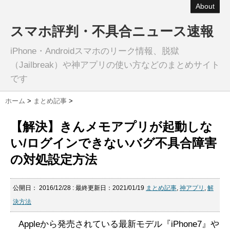
About
スマホ評判・不具合ニュース速報
iPhone・Androidスマホのリーク情報、脱獄
（Jailbreak）や神アプリの使い方などのまとめサイト
です
ホーム
>
まとめ記事
>
【解決】きんメモアプリが起動しな
い/ログインできないバグ不具合障害
の対処設定方法
公開日：
2016/12/28
: 最終更新日：2021/01/19
まとめ記事
,
神アプリ
,
解
決方法
Appleから発売されている最新モデル『iPhone7』や