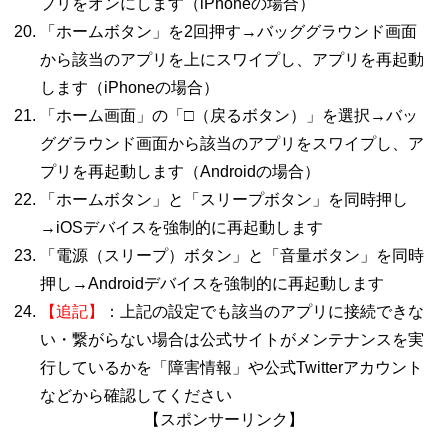
プリをオンにします（
iPhone
の場合）
「ホームボタン」を
2
回押す→バッググラウンド画面
から該当のアプリを上にスワイプし、アプリを再起動
します（
iPhone
の場合）
「ホーム画面」の「□（戻るボタン）」を選択→バッ
ググラウンド画面から該当のアプリをスワイプし、ア
プリを再起動します（
Android
の場合）
「ホームボタン」と「スリープボタン」を同時押し
→
iOS
デバイスを強制的に再起動します
「電源（スリープ）ボタン」と「音量ボタン」を同時
押し→
Android
デバイスを強制的に再起動します
【追記】
：上記の設定でも該当のアプリに接続できな
い・繋がらない場合は公式サイトがメンテナンスを実
行しているかを「障害情報」や公式
Twitter
アカウント
などから確認してください
【スポンサーリンク】