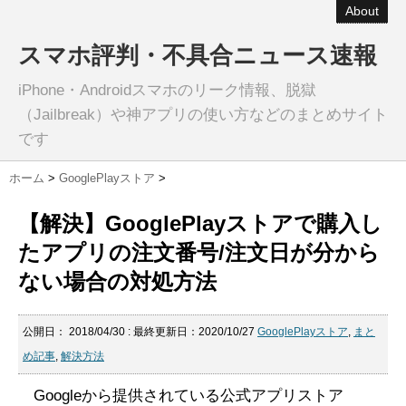
About
スマホ評判・不具合ニュース速報
iPhone・Androidスマホのリーク情報、脱獄
（Jailbreak）や神アプリの使い方などのまとめサイト
です
ホーム
>
GooglePlayストア
>
【解決】GooglePlayストアで購入し
たアプリの注文番号/注文日が分から
ない場合の対処方法
公開日：
2018/04/30
: 最終更新日：2020/10/27
GooglePlayストア
,
まと
め記事
,
解決方法
Googleから提供されている公式アプリストア