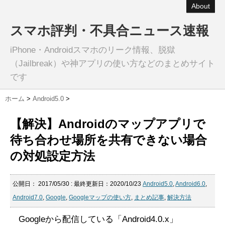
About
スマホ評判・不具合ニュース速報
iPhone・Androidスマホのリーク情報、脱獄
（Jailbreak）や神アプリの使い方などのまとめサイト
です
ホーム
>
Android5.0
>
【解決】Androidのマップアプリで
待ち合わせ場所を共有できない場合
の対処設定方法
公開日：
2017/05/30
: 最終更新日：2020/10/23
Android5.0
,
Android6.0
,
Android7.0
,
Google
,
Googleマップの使い方
,
まとめ記事
,
解決方法
Googleから配信している「Android4.0.x」