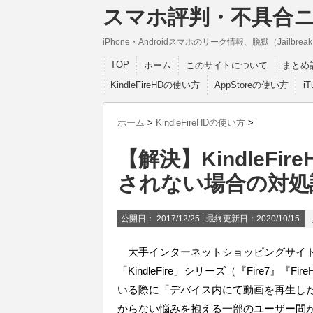
スマホ評判・不具合
iPhone・Androidスマホのリーク情報、脱獄（Jail
TOP
ホーム
このサイトについて
まとめ
KindleFireHDの使い方
AppStoreの使い方
i
ホーム
>
KindleFireHDの使い方
>
【解決】KindleF
されない場合の対処
公開日：
2017/12/25
: 最終更新日：2020/10/15
大手インターネットショッピングサイト「
「KindleFire」シリーズ（『Fire7』『Fir
いる際に「デバイス内にて動画を再生し
からない悩みを抱える一部のユーザー間