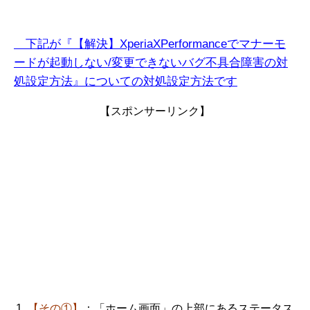
下記が『【解決】XperiaXPerformanceでマナーモ
ードが起動しない/変更できないバ
グ不具合障害
の対
処設定方法』についての対処設定方法です
【スポンサーリンク】
【その①】
：「ホーム画面」の上部にあるステータス