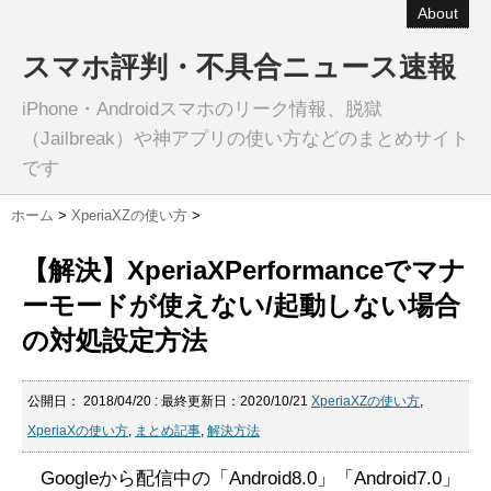
About
スマホ評判・不具合ニュース速報
iPhone・Androidスマホのリーク情報、脱獄
（Jailbreak）や神アプリの使い方などのまとめサイト
です
ホーム
>
XperiaXZの使い方
>
【解決】XperiaXPerformanceでマナ
ーモードが使えない/起動しない場合
の対処設定方法
公開日：
2018/04/20
: 最終更新日：2020/10/21
XperiaXZの使い方
,
XperiaXの使い方
,
まとめ記事
,
解決方法
Googleから配信中の「Android8.0」「Android7.0」