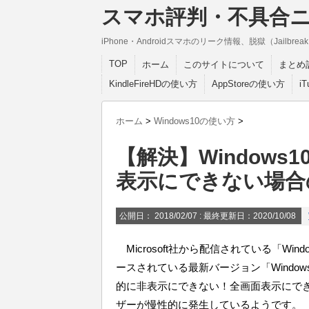
スマホ評判・不具合
iPhone・Androidスマホのリーク情報、脱獄（Jail
TOP
ホーム
このサイトについて
まとめ
KindleFireHDの使い方
AppStoreの使い方
i
ホーム
>
Windows10の使い方
>
【解決】Window
表示にできない場合
公開日：
2018/02/07
: 最終更新日：2020/10/08
Microsoft社から配信されている「Win
ースされている最新バージョン「Windo
的に非表示にできない！全画面表示にで
ザーが慢性的に発生しているようです。