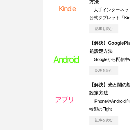
方法
大手インターネット
公式タブレット「Kin
記事を読む
【解決】Googl
処設定方法
Googleから配信中の「A
記事を読む
【解決】光と闇の
設定方法
iPhoneやAnd
輪廻のFight
記事を読む