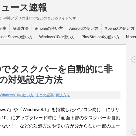
ニュース速報
break）や神アプリの使い方などのまとめサイトです
記事
解決方法
iPhoneの使い方
Androidの使い方
XperiaXの使い方
TunesStoreの使い方
Windows10の使い方
PlayStation4の使い方
Nint
s10でタスクバーを自動的に非
の対処設定方法
Windows10の使い方
,
まとめ記事
,
解決方法
dows7」や「Windows8.1」を搭載したパソコン向け にリリ
ws10」にアップグレード時に「画面下部のタスクバーを自動
きない！」などの対処方法や使い方が分からない一部のユー