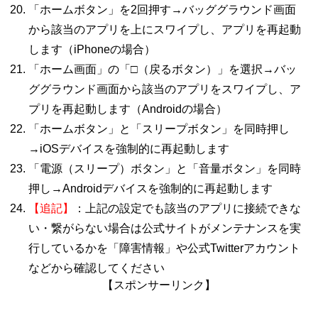
「ホームボタン」を
2
回押す→バッググラウンド画面
から該当のアプリを上にスワイプし、アプリを再起動
します（
iPhone
の場合）
「ホーム画面」の「□（戻るボタン）」を選択→バッ
ググラウンド画面から該当のアプリをスワイプし、ア
プリを再起動します（
Android
の場合）
「ホームボタン」と「スリープボタン」を同時押し
→
iOS
デバイスを強制的に再起動します
「電源（スリープ）ボタン」と「音量ボタン」を同時
押し→
Android
デバイスを強制的に再起動します
【追記】
：上記の設定でも該当のアプリに接続できな
い・繋がらない場合は公式サイトがメンテナンスを実
行しているかを「障害情報」や公式
Twitter
アカウント
などから確認してください
【スポンサーリンク】