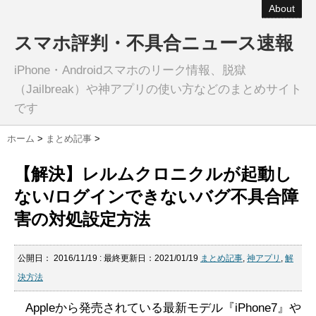
About
スマホ評判・不具合ニュース速報
iPhone・Androidスマホのリーク情報、脱獄
（Jailbreak）や神アプリの使い方などのまとめサイト
です
ホーム
>
まとめ記事
>
【解決】レルムクロニクルが起動し
ない/ログインできないバグ不具合障
害の対処設定方法
公開日：
2016/11/19
: 最終更新日：2021/01/19
まとめ記事
,
神アプリ
,
解
決方法
Appleから発売されている最新モデル『iPhone7』や