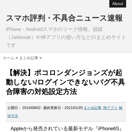
About
スマホ評判・不具合ニュース速報
iPhone・Androidスマホのリーク情報、脱獄
（Jailbreak）や神アプリの使い方などのまとめサイト
です
ホーム
>
まとめ記事
>
【解決】ポコロンダンジョンズが起
動しない/ログインできないバグ不具
合障害の対処設定方法
公開日：
2016/08/02
: 最終更新日：2021/01/20
まとめ記事
,
神アプリ
,
解
決方法
Appleから発売されている最新モデル『iPhone6S』