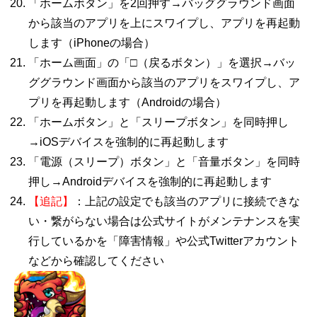
「ホームボタン」を
2
回押す→バッググラウンド画面
から該当のアプリを上にスワイプし、アプリを再起動
します（
iPhone
の場合）
「ホーム画面」の「□（戻るボタン）」を選択→バッ
ググラウンド画面から該当のアプリをスワイプし、ア
プリを再起動します（
Android
の場合）
「ホームボタン」と「スリープボタン」を同時押し
→
iOS
デバイスを強制的に再起動します
「電源（スリープ）ボタン」と「音量ボタン」を同時
押し→
Android
デバイスを強制的に再起動します
【追記】
：上記の設定でも該当のアプリに接続できな
い・繋がらない場合は公式サイトがメンテナンスを実
行しているかを「障害情報」や公式
Twitterアカ
ウント
などから確認してください