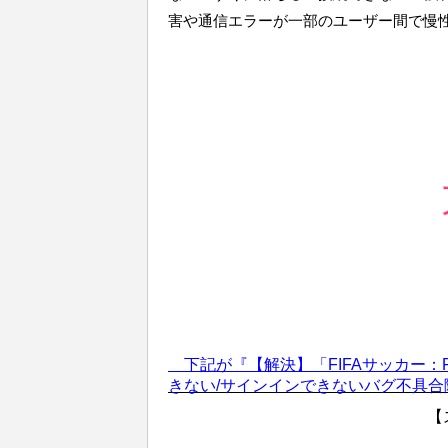
害や通信エラーが一部のユーザー間で慢
下記が『【解決】「FIFAサッカー：F
きない/サインインできないバグ不具
【