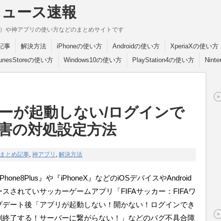
ニュース速報
break）や神アプリの使い方などのまとめサイトです
記事
解決方法
iPhoneの使い方
Androidの使い方
XperiaXの使い方
TunesStoreの使い方
Windows10の使い方
PlayStation4の使い方
Nint
カーが起動しない/ログインで
害の対処設定方法
まとめ記事
,
神アプリ
,
解決方法
e8Plus』や『iPhoneX』などのiOSデバイスやAndroid
されていサッカーゲームアプリ「FIFAサッカー：FIFAワ
プデート後「アプリが起動しない！開かない！ログインでき
制終了する！サーバーに繋がらない！」などのバグ不具合障