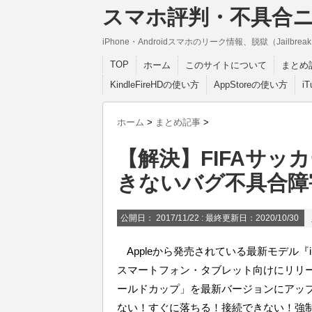
スマホ評判・不具合
iPhone・Androidスマホのリーク情報、脱獄（Jail
TOP
ホーム
このサイトについて
まとめ
KindleFireHDの使い方
AppStoreの使い方
i
ホーム
>
まとめ記事
>
【解決】FIFAサッ
きないバグ不具合障
公開日：
2017/11/22
: 最終更新日：2020/10/30
Appleから発売されている最新モデル『iPhon
スマートフォン・タブレット向けにリリース
ールドカップ」を最新バージョンにアッ
ない！すぐに落ちる！接続できない！強