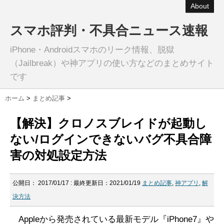
About
スマホ評判・不具合ニュース速報
iPhone・Androidスマホのリーク情報、脱獄
（Jailbreak）や神アプリの使い方などのまとめサイト
です
ホーム
>
まとめ記事
>
【解決】クロノスブレイドが起動し
ない/ログインできないバグ不具合障
害の対処設定方法
公開日：
2017/01/17
: 最終更新日：2021/01/19
まとめ記事
,
神アプリ
,
解
決方法
Appleから発売されている最新モデル『iPhone7』や