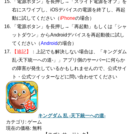
「電源ボタン」を長押し→「スライド電源をオフ」を
右にスワイプし、iOSデバイスの電源を終了し、再起
動に試してください（
iPhone
の場合）
「電源ボタン」を長押し→「再起動」もしくは「シャ
ットダウン」からAndroidデバイスを再起動後に試し
てください（
Android
の場合）
【追記】
：上記でも解決しない場合は、「キングダム
乱-天下統一への道-」」アプリ側のサーバーに何らか
の障害が発生しているかもしれませんので、公式サイ
ト・公式ツイッターなどに問い合わせてください
キングダム 乱 -天下統一への道-
カテゴリ: ゲーム
現在の価格: 無料