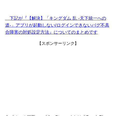
下記が『【解決】「キングダム 乱 -天下統一への
道-」
アプリが起動しない/ログインできない
バグ不具
合障
害
の対処設定方法』についてのまとめです
【スポンサーリンク】