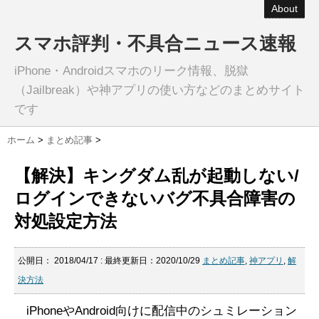
About
スマホ評判・不具合ニュース速報
iPhone・Androidスマホのリーク情報、脱獄
（Jailbreak）や神アプリの使い方などのまとめサイト
です
ホーム
>
まとめ記事
>
【解決】キングダム乱が起動しない/
ログインできないバグ不具合障害の
対処設定方法
公開日：
2018/04/17
: 最終更新日：2020/10/29
まとめ記事
,
神アプリ
,
解
決方法
iPhoneやAndroid向けに配信中のシュミレーション