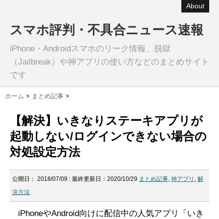
About
スマホ評判・不具合ニュース速報
iPhone・Androidスマホのリーク情報、脱獄
（Jailbreak）や神アプリの使い方などのまとめサイト
です
ホーム
>
まとめ記事
>
【解決】いきなりステーキアプリが
起動しない/ログインできない場合の
対処設定方法
公開日：
2018/07/09
: 最終更新日：2020/10/29
まとめ記事
,
神アプリ
,
解
決方法
iPhoneやAndroid向けに配信中の人気アプリ「いき