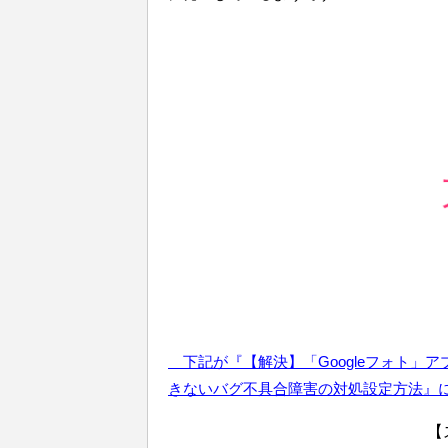
下記が『【解
決】「Googleフォト
きないバ
グ不具合障害
の対処設定方法』
【