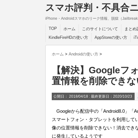
スマホ評判・不具合
iPhone・Androidスマホのリーク情報、脱獄（Jail
TOP
ホーム
このサイトについて
まとめ
KindleFireHDの使い方
AppStoreの使い方
i
ホーム
>
Androidの使い方
>
【解決】Google
置情報を削除できな
公開日：
2018/04/18
: 最終更新日：2020/10/23
Googleから配信中の「Android8.0」「Andr
スマートフォン・タブレットを利用してい
像の位置情報を削除できない！消去でき
に発生しているようです