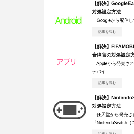
【解決】Google
対処設定方法
Googleから配信している
記事を読む
【解決】FIFAMO
合障害の対処設定
Appleから発売されて
デバイ
記事を読む
【解決】Ninten
対処設定方法
任天堂から発売され
『NintendoSwitc
記事を読む