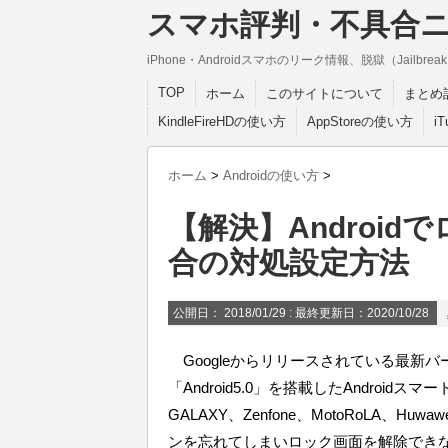
スマホ評判・不具合
iPhone・Androidスマホのリーク情報、脱獄（Jail
TOP
ホーム
このサイトについて
まとめ
KindleFireHDの使い方
AppStoreの使い方
i
ホーム
>
Androidの使い方
>
【解決】Androi
合の対処設定方法
公開日：
2018/01/29
: 最終更新日：2020/10/28
Googleからリリースされている最新バージョン「A
「Android5.0」を搭載したAndroidス
GALAXY、Zenfone、MotoRoLA、
ンを忘れてしまいロック画面を解除でき