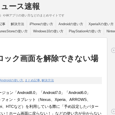
ニュース速報
break）や神アプリの使い方などのまとめサイトです
記事
解決方法
iPhoneの使い方
Androidの使い方
XperiaXの使い方
TunesStoreの使い方
Windows10の使い方
PlayStation4の使い方
Nint
dでロック画面を解除できない場
Androidの使い方
,
まとめ記事
,
解決方法
ndroid8.0」「Android7.0」「Android6.0」
マートフォン・タブレット（Nexus、Xperia、ARROWS、
Huwawei、HTCなど）を利用している際に「予め設定したパター
ない！ホーム画面に戻らない！」などの使い方が分からない