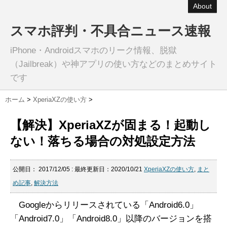
About
スマホ評判・不具合ニュース速報
iPhone・Androidスマホのリーク情報、脱獄
（Jailbreak）や神アプリの使い方などのまとめサイト
です
ホーム
>
XperiaXZの使い方
>
【解決】XperiaXZが固まる！起動し
ない！落ちる場合の対処設定方法
公開日：
2017/12/05
: 最終更新日：2020/10/21
XperiaXZの使い方
,
まと
め記事
,
解決方法
Googleからリリースされている「Android6.0」
「Android7.0」「Android8.0」以降のバージョンを搭