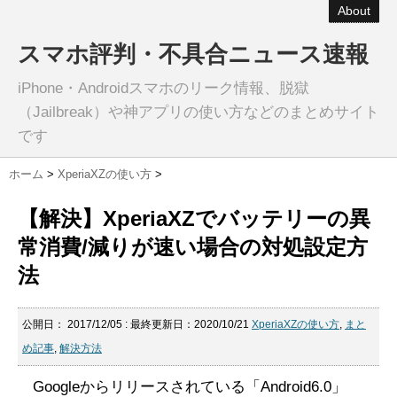
About
スマホ評判・不具合ニュース速報
iPhone・Androidスマホのリーク情報、脱獄
（Jailbreak）や神アプリの使い方などのまとめサイト
です
ホーム
>
XperiaXZの使い方
>
【解決】XperiaXZでバッテリーの異
常消費/減りが速い場合の対処設定方
法
公開日：
2017/12/05
: 最終更新日：2020/10/21
XperiaXZの使い方
,
まと
め記事
,
解決方法
Googleからリリースされている「Android6.0」