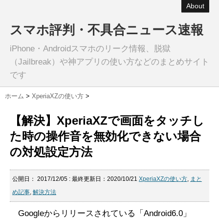
About
スマホ評判・不具合ニュース速報
iPhone・Androidスマホのリーク情報、脱獄
（Jailbreak）や神アプリの使い方などのまとめサイト
です
ホーム
>
XperiaXZの使い方
>
【解決】XperiaXZで画面をタッチし
た時の操作音を無効化できない場合
の対処設定方法
公開日：
2017/12/05
: 最終更新日：2020/10/21
XperiaXZの使い方
,
まと
め記事
,
解決方法
Googleからリリースされている「Android6.0」