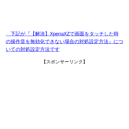
下記が『【解決】XperiaXZで画面をタッチした時
の操作音を無効化できない
場
合
の対処設定方法』につ
いての対処設定方法です
【スポンサーリンク】