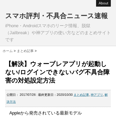
About
スマホ評判・不具合ニュース速報
iPhone・Androidスマホのリーク情報、脱獄
（Jailbreak）や神アプリの使い方などのまとめサイト
です
ホーム
>
まとめ記事
>
【解決】ウォーブレアプリが起動し
ない/ログインできないバグ不具合障
害の対処設定方法
公開日：
2017/07/26
: 最終更新日：2020/10/30
まとめ記事
,
神アプリ
,
解
決方法
Appleから発売されている最新モデル