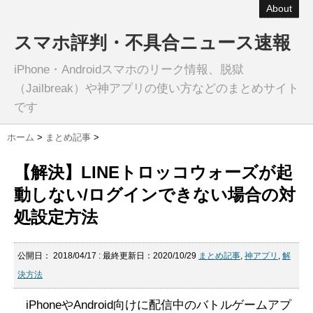
About
スマホ評判・不具合ニュース速報
iPhone・Androidスマホのリーク情報、脱獄
（Jailbreak）や神アプリの使い方などのまとめサイト
です
ホーム
>
まとめ記事
>
【解決】LINEトロッコウォーズが起
動しない/ログインできない場合の対
処設定方法
公開日：
2018/04/17
: 最終更新日：2020/10/29
まとめ記事
,
神アプリ
,
解
決方法
iPhoneやAndroid向けに配信中のバトルゲームアプ