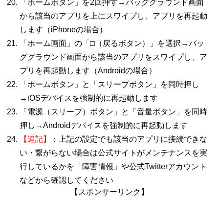
「ホームボタン」を
2
回押す→バッググラウンド画面
から該当のアプリを上にスワイプし、アプリを再起動
します（
iPhone
の場合）
「ホーム画面」の「□（戻るボタン）」を選択→バッ
ググラウンド画面から該当のアプリをスワイプし、ア
プリを再起動します（
Android
の場合）
「ホームボタン」と「スリープボタン」を同時押し
→
iOS
デバイスを強制的に再起動します
「電源（スリープ）ボタン」と「音量ボタン」を同時
押し→
Android
デバイスを強制的に再起動します
【追記】
：上記の設定でも該当のアプリに接続できな
い・繋がらない場合は公式サイトがメンテナンスを実
行しているかを「障害情報」や公式
Twitterアカ
ウント
などから確認してください
【スポンサーリンク】