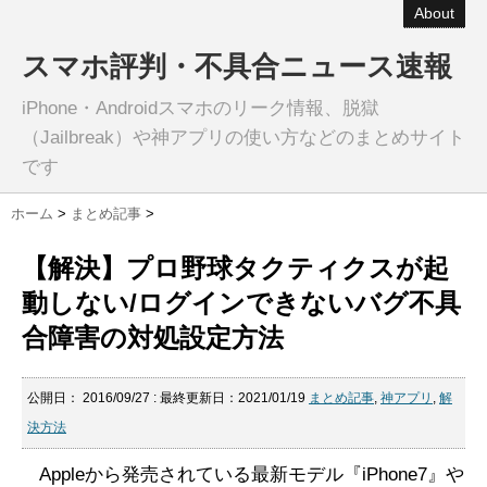
About
スマホ評判・不具合ニュース速報
iPhone・Androidスマホのリーク情報、脱獄
（Jailbreak）や神アプリの使い方などのまとめサイト
です
ホーム
>
まとめ記事
>
【解決】プロ野球タクティクスが起
動しない/ログインできないバグ不具
合障害の対処設定方法
公開日：
2016/09/27
: 最終更新日：2021/01/19
まとめ記事
,
神アプリ
,
解
決方法
Appleから発売されている最新モデル『iPhone7』や