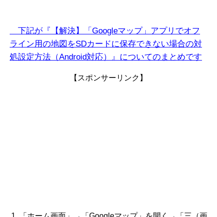
下記
が『【解決】「Googleマップ」アプリでオフ
ライン用の地図をSDカードに保存できない場合
の対
処設定方法（Android対応）』についてのまとめです
【スポンサーリンク】
「ホーム画面」→「
Googleマップ」を開く→
「三（画