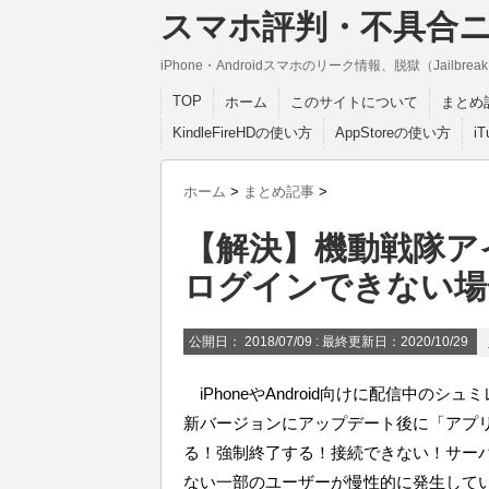
スマホ評判・不具合
iPhone・Androidスマホのリーク情報、脱獄（Jail
TOP
ホーム
このサイトについて
まとめ
KindleFireHDの使い方
AppStoreの使い方
i
ホーム
>
まとめ記事
>
【解決】機動戦隊ア
ログインできない場
公開日：
2018/07/09
: 最終更新日：2020/10/29
iPhoneやAndroid向けに配信中の
新バージョンにアップデート後に「アプ
る！強制終了する！接続できない！サー
ない一部のユーザーが慢性的に発生して