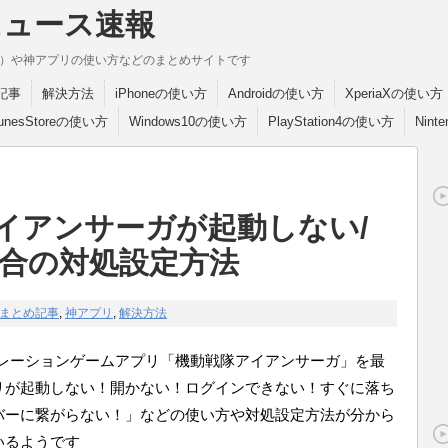
ニュース速報
break）や神アプリの使い方などのまとめサイトです
記事
解決方法
iPhoneの使い方
Androidの使い方
XperiaXの使い方
TunesStoreの使い方
Windows10の使い方
PlayStation4の使い方
Nint
イアンサーガが起動しない/
合の対処設定方法
まとめ記事
,
神アプリ
,
解決方法
シュミレーションゲームアプリ「機動戦隊アイアンサーガ」を最
リが起動しない！開かない！ログインできない！すぐに落ち
バーに繋がらない！」などの使い方や対処設定方法が分から
いるようです