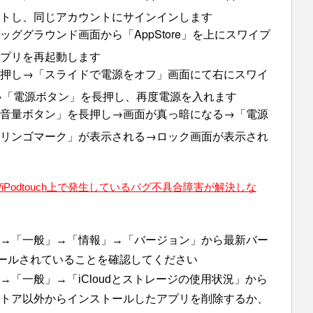
トし、同じアカウントにサインインします
ググラウンド画面から「AppStore」を上にスワイプ
プリを再起動します
押し→「スライドで電源をオフ」画面にて右にスワイ
了→「電源ボタン」を長押し、再度電源を入れます
音量ボタン」を長押し→画面が真っ暗になる→「電源
リンゴマーク」が表示される→ロック画面が表示され
/iPodtouch
上で発生しているバグ不具合障害が解決しな
→「一般」→「情報」→「バージョン」から最新バー
ールされていることを確認してください
」→「一般」→「
iCloud
とストレージの使用状況」から
トア以外からインストールしたアプリを削除するか、