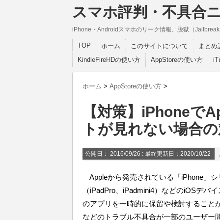
スマホ評判・不具合
iPhone・Androidスマホのリーク情報、脱獄（Jail
TOP
ホーム
このサイトについて
まとめ
KindleFireHDの使い方
AppStoreの使い方
i
ホーム
>
AppStoreの使い方
>
【対策】iPhoneで
トが見れない場合の
公開日：
2016/09/26
: 最終更新日：2020/10/22
Appleから発売されている「iPhone」シリー
（iPadPro、iPadmini4）などのiO
のアプリを一時的に保留や検討すること
などのトラブル不具合が一部のユーザー