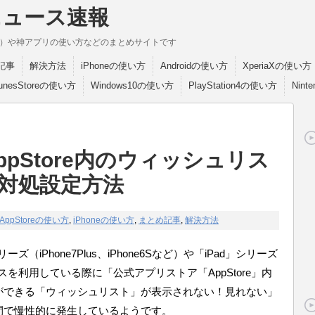
ニュース速報
break）や神アプリの使い方などのまとめサイトです
記事
解決方法
iPhoneの使い方
Androidの使い方
XperiaXの使い方
TunesStoreの使い方
Windows10の使い方
PlayStation4の使い方
Nint
AppStore内のウィッシュリス
対処設定方法
AppStoreの使い方
,
iPhoneの使い方
,
まとめ記事
,
解決方法
ズ（iPhone7Plus、iPhone6Sなど）や「iPad」シリーズ
Sデバイスを利用している際に「公式アプリストア「AppStore」内
ができる「ウィッシュリスト」が表示されない！見れない」
間で慢性的に発生しているようです。