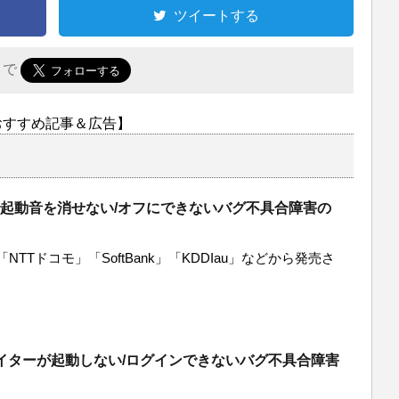
ツイートする
r で
おすすめ記事＆広告】
aXで起動音を消せない/オフにできないバグ不具合障害の
Tドコモ」「SoftBank」「KDDIau」などから発売さ
ァイターが起動しない/ログインできないバグ不具合障害