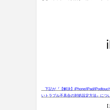
下記が『【解決】iPhone/iPad/iPod
いトラブル不具合の対処設定方法』につ
【