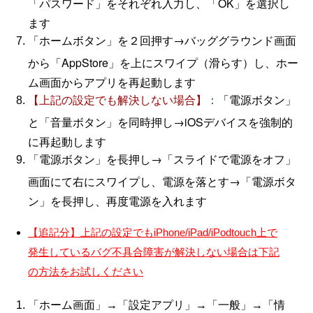
「パスワード」をそれぞれ入力し、「OK」を選択し
ます
「ホームボタン」を２回押す→バッググラウンド画面
から「AppStore」を上にスワイプ（滑らす）し、ホー
ム画面からアプリを再起動します
「電源ボタン」
【上記の設定でも解決しない場合】
：
と「音量ボタン」を同時押し→iOSデバイスを強制的
に再起動します
「電源ボタン」を長押し→「スライドで電源をオフ」
画面にて右にスワイプし、電源を落とす→「電源ボタ
ン」を長押し、再度電源を入れます
【追記分】上記の設定でも
iPhone/iPad/iPodtouch
上で
発生しているバグ不具合障害が解決しない場合は下記
の方法をお試しください
「ホーム画面」→「設定アプリ」→「一般」→「情