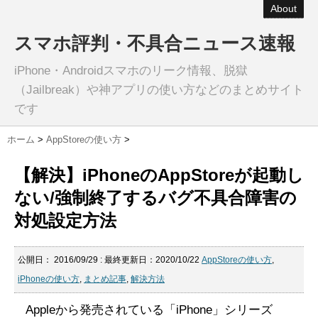
About
スマホ評判・不具合ニュース速報
iPhone・Androidスマホのリーク情報、脱獄
（Jailbreak）や神アプリの使い方などのまとめサイト
です
ホーム
>
AppStoreの使い方
>
【解決】iPhoneのAppStoreが起動し
ない/強制終了するバグ不具合障害の
対処設定方法
公開日：
2016/09/29
: 最終更新日：2020/10/22
AppStoreの使い方
,
iPhoneの使い方
,
まとめ記事
,
解決方法
Appleから発売されている「iPhone」シリーズ