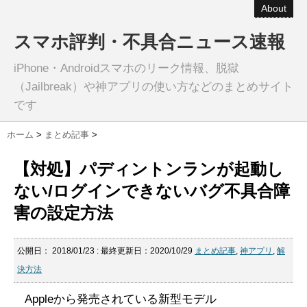
About
スマホ評判・不具合ニュース速報
iPhone・Androidスマホのリーク情報、脱獄
（Jailbreak）や神アプリの使い方などのまとめサイト
です
ホーム
>
まとめ記事
>
【対処】パディントンランが起動し
ない/ログインできないバグ不具合障
害の設定方法
公開日：
2018/01/23
: 最終更新日：2020/10/29
まとめ記事
,
神アプリ
,
解
決方法
Appleから発売されている新型モデル