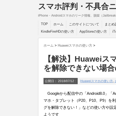
スマホ評判・不具合
iPhone・Androidスマホのリーク情報、脱獄（Jail
TOP
ホーム
このサイトについて
まとめ
KindleFireHDの使い方
AppStoreの使い方
i
ホーム
>
Huaweiスマホの使い方
>
【解決】Huaweiスマ
を解除できない場合
公開日：
2018/07/12
:
Huaweiスマホの使い方
,
Googleから配信中の「Android8.0」「
マホ・タブレット（P20、P10、P9）を利
グを解除できない！」などの使い方や設
ようです