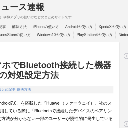
ニュース速報
break）や神アプリの使い方などのまとめサイトです
記事
解決方法
iPhoneの使い方
Androidの使い方
XperiaXの使い方
TunesStoreの使い方
Windows10の使い方
PlayStation4の使い方
Nint
ホでBluetooth接続した機器
の対処設定方法
まとめ記事
,
解決方法
Android7.0」を搭載した『Huawei（ファーウェイ）』社のス
用している際に「Bluetoothで接続したデバイスのペアリン
定方法が分からない一部のユーザーが慢性的に発生している