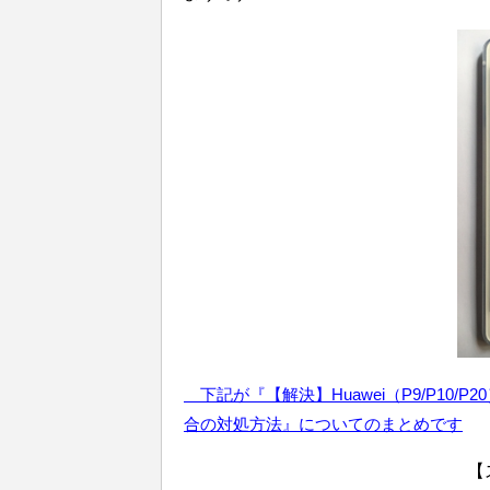
下記が『【解決】Huawei（P9/P10/P
合の対処方法』についてのまとめです
【