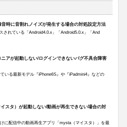
aで録音時に音割れノイズが発生する場合の対処設定方法
れている「Android4.0.x」「Android5.0.x」「And
ロニアが起動しない/ログインできないバグ不具合障害
いる最新モデル『iPhone6S』や『iPadmini4』などの
（マイスタ）が起動しない/動画が再生できない場合の対
oid向けに配信中の動画再生アプリ「mysta（マイスタ）」を最