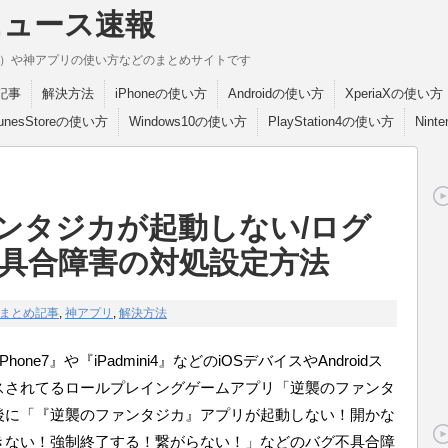
ニュース速報
break）や神アプリの使い方などのまとめサイトです
記事
解決方法
iPhoneの使い方
Androidの使い方
XperiaXの使い方
TunesStoreの使い方
Windows10の使い方
PlayStation4の使い方
Nint
ンタジカが起動しない/ログ
具合障害の対処設定方法
まとめ記事
,
神アプリ
,
解決方法
ne7』や『iPadmini4』などのiOSデバイスやAndroidス
スされてるロールプレイングゲームアプリ「逆襲のファンタ
後に「『逆襲のファンタジカ
』
アプリが起動しない！開かな
きない！強制終了する！繋がらない！」などのバグ不具合障