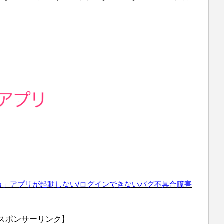
。
カ
」
アプリ
が起動しない/ログインできない
バグ不具合障害
スポンサーリンク】