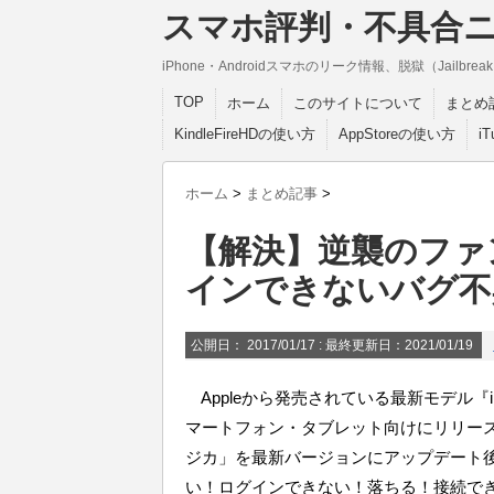
スマホ評判・不具合
iPhone・Androidスマホのリーク情報、脱獄（Jail
TOP
ホーム
このサイトについて
まとめ
KindleFireHDの使い方
AppStoreの使い方
i
ホーム
>
まとめ記事
>
【解決】逆襲のファ
インできないバグ不
公開日：
2017/01/17
: 最終更新日：2021/01/19
Appleから発売されている最新モデル『iPho
マートフォン・タブレット向けにリリー
ジカ
」
を最新バージョンにアップデート
い！ログインできない！落ちる！接続で