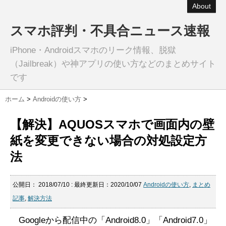
About
スマホ評判・不具合ニュース速報
iPhone・Androidスマホのリーク情報、脱獄
（Jailbreak）や神アプリの使い方などのまとめサイト
です
ホーム
>
Androidの使い方
>
【解決】AQUOSスマホで画面内の壁
紙を変更できない場合の対処設定方
法
公開日：
2018/07/10
: 最終更新日：2020/10/07
Androidの使い方
,
まとめ
記事
,
解決方法
Googleから配信中の「Android8.0」「Android7.0」