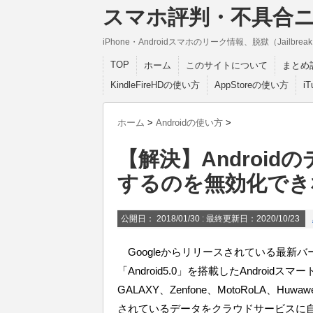
スマホ評判・不具合
iPhone・Androidスマホのリーク情報、脱獄（Jail
TOP
ホーム
このサイトについて
まとめ
KindleFireHDの使い方
AppStoreの使い方
i
ホーム
>
Androidの使い方
>
【解決】Androi
するのを無効化でき
公開日：
2018/01/30
: 最終更新日：2020/10/23
Googleからリリースされている最新バージョン「A
「Android5.0」を搭載したAndroidス
GALAXY、Zenfone、MotoRoLA、
されているデータをクラウドサービスに