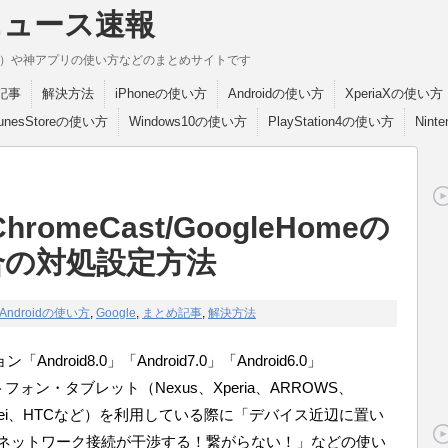
ニュース速報
break）や神アプリの使い方などのまとめサイトです
記事
解決方法
iPhoneの使い方
Androidの使い方
XperiaXの使い方
TunesStoreの使い方
Windows10の使い方
PlayStation4の使い方
Nint
romeCast/GoogleHomeの
場合の対処設定方法
Androidの使い方
,
Google
,
まとめ記事
,
解決方法
roid8.0」「Android7.0」「Android6.0」
マートフォン・タブレット（Nexus、Xperia、ARROWS、
Huwawei、HTCなど）を利用している際に「デバイス近辺に置い
meなどとネットワーク接続が干渉する！繋がらない！」などの使い