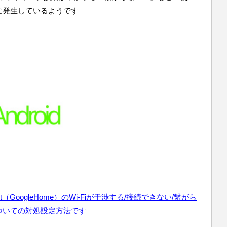
に発生しているようです
ast（GoogleHome）のWi-Fiが干渉する/接続できない/繋がら
ついての対処設定方法です