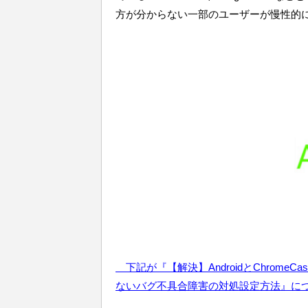
方が分からない一部のユーザーが慢性的
下記が『
【解決】AndroidとChromeC
ないバグ不具合障害
の対処設定方法』に