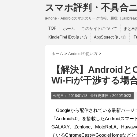
スマホ評判・不具合
iPhone・Androidスマホのリーク情報、脱獄（Jail
TOP
ホーム
このサイトについて
まとめ
KindleFireHDの使い方
AppStoreの使い方
i
ホーム
>
Androidの使い方
>
【解決】AndroidとCh
Wi-Fiが干渉する
公開日：
2018/01/18
: 最終更新日：2020/10/23
Googleから配信されている最新バージョン「And
「Android5.0」を搭載したAndroidス
GALAXY、Zenfone、MotoRoLA、
ているChromeCastやGoogleHo