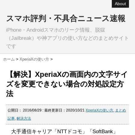
About
スマホ評判・不具合ニュース速報
iPhone・Androidスマホのリーク情報、脱獄
（Jailbreak）や神アプリの使い方などのまとめサイト
です
ホーム
>
XperiaXの使い方
>
【解決】XperiaXの画面内の文字サイ
ズを変更できない場合の対処設定方
法
公開日：
2016/08/29
: 最終更新日：2020/10/21
XperiaXの使い方
,
まとめ
記事
,
解決方法
大手通信キャリア「NTTドコモ」「SoftBank」