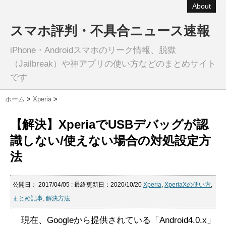
About
スマホ評判・不具合ニュース速報
iPhone・Androidスマホのリーク情報、脱獄
（Jailbreak）や神アプリの使い方などのまとめサイト
です
ホーム
>
Xperia
>
【解決】XperiaでUSBデバッグが認
識しない/使えない場合の対処設定方
法
公開日：
2017/04/05
: 最終更新日：2020/10/20
Xperia
,
XperiaXの使い方
,
まとめ記事
,
解決方法
現在、Googleから提供されている「Android4.0.x」