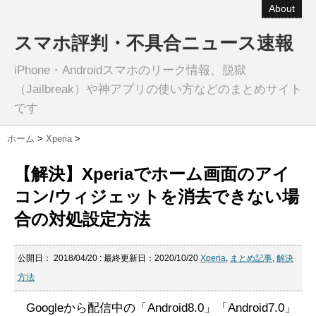
About
スマホ評判・不具合ニュース速報
iPhone・Androidスマホのリーク情報、脱獄
（Jailbreak）や神アプリの使い方などのまとめサイト
です
ホーム
>
Xperia
>
【解決】Xperiaでホーム画面のアイ
コン/ウィジェットを消去できない場
合の対処設定方法
公開日：
2018/04/20
: 最終更新日：2020/10/20
Xperia
,
まとめ記事
,
解決
方法
Googleから配信中の「Android8.0」「Android7.0」