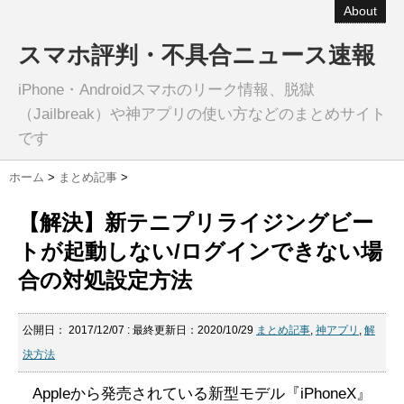
About
スマホ評判・不具合ニュース速報
iPhone・Androidスマホのリーク情報、脱獄
（Jailbreak）や神アプリの使い方などのまとめサイト
です
ホーム
>
まとめ記事
>
【解決】新テニプリライジングビー
トが起動しない/ログインできない場
合の対処設定方法
公開日：
2017/12/07
: 最終更新日：2020/10/29
まとめ記事
,
神アプリ
,
解
決方法
Appleから発売されている新型モデル『iPhoneX』