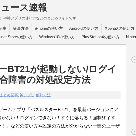
ニュース速報
break）や神アプリの使い方などのまとめサイトです
記事
解決方法
iPhoneの使い方
Androidの使い方
XperiaXの使い方
TunesStoreの使い方
Windows10の使い方
PlayStation4の使い方
Nint
BT21が起動しない/ログイ
合障害の対処設定方法
まとめ記事
,
神アプリ
,
解決方法
パズルゲームアプリ「パズルスターBT21」を最新バージョンにア
開かない！ログインできない！すぐに落ちる！強制終了す
い！」などの使い方や設定の方法が分からない一部のユーザ