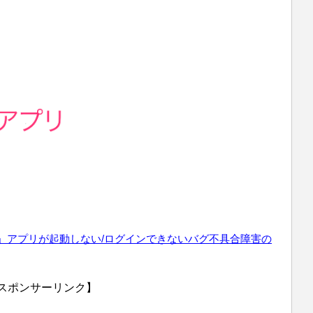
」
アプリが起動しない/ログインできない
バグ不具合障害
の
スポンサーリンク】