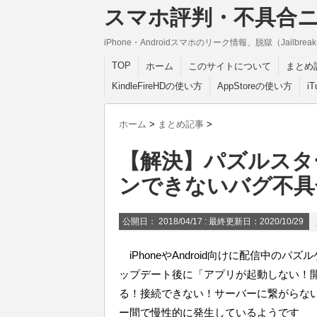
スマホ評判・不具合
iPhone・Androidスマホのリーク情報、脱獄（Jail
TOP
ホーム
このサイトについて
まとめ
KindleFireHDの使い方
AppStoreの使い方
i
ホーム
>
まとめ記事
>
【解決】パズルスター
ンできないバグ不具
公開日：
2018/04/17
: 最終更新日：2020/10/29
iPhoneやAndroid向けに配信中の
ップデート後に「アプリが起動しない！
る！接続できない！サーバーに繋がらな
ー間で慢性的に発生しているようです