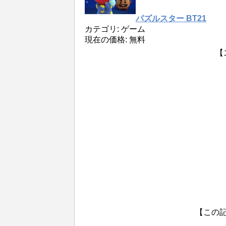
パズルスター BT21
カテゴリ: ゲーム
現在の価格: 無料
【
【この