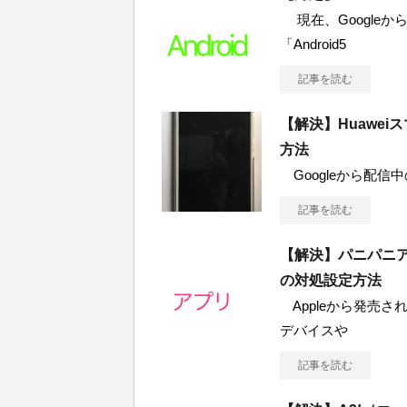
現在、Googleから
「Android5
記事を読む
【解決】Huawe
方法
Googleから配信中の「
記事を読む
【解決】パニパニ
の対処設定方法
Appleから発売され
デバイスや
記事を読む