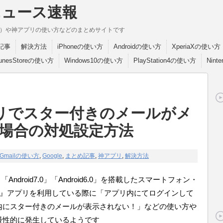
ニュース速報
break）や神アプリの使い方などのまとめサイトです
記事
解決方法
iPhoneの使い方
Androidの使い方
XperiaXの使い方
TunesStoreの使い方
Windows10の使い方
PlayStation4の使い方
Nint
プリでスター付きのメールがメ
場合の対処設定方法
Gmailの使い方
,
Google
,
まとめ記事
,
神アプリ
,
解決方法
「Android7.0」「Android6.0」を搭載したスマートフォン・
il』アプリを利用している際に「アプリ内にてログインして
内にスター付きのメールが表示されない！」などの使い方や
慢性的に発生しているようです