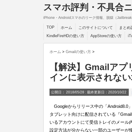
スマホ評判・不具合
iPhone・Androidスマホのリーク情報、脱獄（Jail
TOP
ホーム
このサイトについて
まとめ
KindleFireHDの使い方
AppStoreの使い方
i
ホーム
>
Gmailの使い方
>
【解決】Gmailア
インに表示されない
公開日：
2018/05/28
: 最終更新日：2020/10/22
Googleからリリース中の「Android8.0」
タブレット向けに配信されている『Gma
いるアカウントにて受信トレイのメール
設定方法が分からない一部のユーザーが