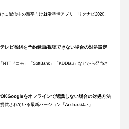
oid向けに配信中の新卒向け就活準備アプリ「リクナビ2020」
aXでテレビ番組を予約録画/視聴できない場合の対処設定
Tドコモ」「SoftBank」「KDDIau」などから発売さ
dでOKGoogleをオフラインで認識しない場合の対処方法
提供されている最新バージョン「Android6.0.x」