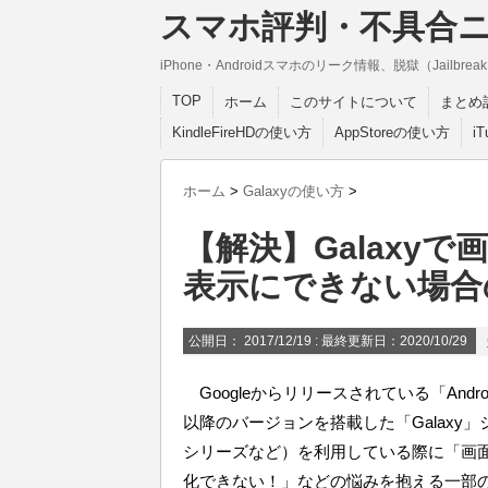
スマホ評判・不具合
iPhone・Androidスマホのリーク情報、脱獄（Jail
TOP
ホーム
このサイトについて
まとめ
KindleFireHDの使い方
AppStoreの使い方
i
ホーム
>
Galaxyの使い方
>
【解決】Galaxy
表示にできない場合
公開日：
2017/12/19
: 最終更新日：2020/10/29
Googleからリリースされている「Android4.0.
以降のバージョンを搭載した「Galaxy」シリーズ（
シリーズなど）を利用している際に「画
化できない！」などの悩みを抱える一部