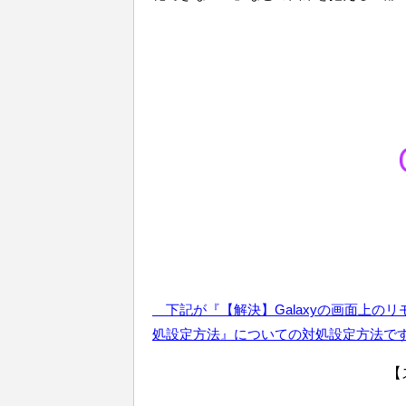
下記が『【解決】Galaxyの画面上の
処設定方法』についての対処設定方法で
【