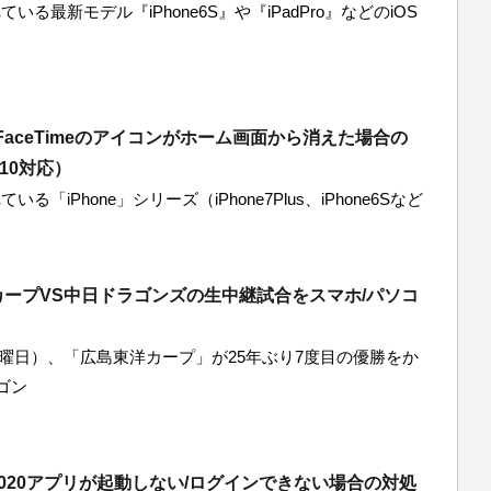
いる最新モデル『iPhone6S』や『iPadPro』などのiOS
でFaceTimeのアイコンがホーム画面から消えた場合の
10対応）
る「iPhone」シリーズ（iPhone7Plus、iPhone6Sなど
ープVS中日ドラゴンズの生中継試合をスマホ/パソコ
木曜日）、「広島東洋カープ」が25年ぶり7度目の優勝をか
ゴン
020アプリが起動しない/ログインできない場合の対処