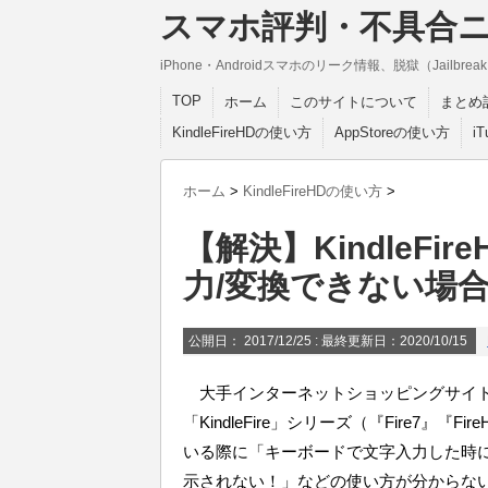
スマホ評判・不具合
iPhone・Androidスマホのリーク情報、脱獄（Jail
TOP
ホーム
このサイトについて
まとめ
KindleFireHDの使い方
AppStoreの使い方
i
ホーム
>
KindleFireHDの使い方
>
【解決】KindleF
力/変換できない場
公開日：
2017/12/25
: 最終更新日：2020/10/15
大手インターネットショッピングサイト「
「KindleFire」シリーズ（『Fire7』『Fir
いる際に「キーボードで文字入力した時
示されない！」などの使い方が分からな