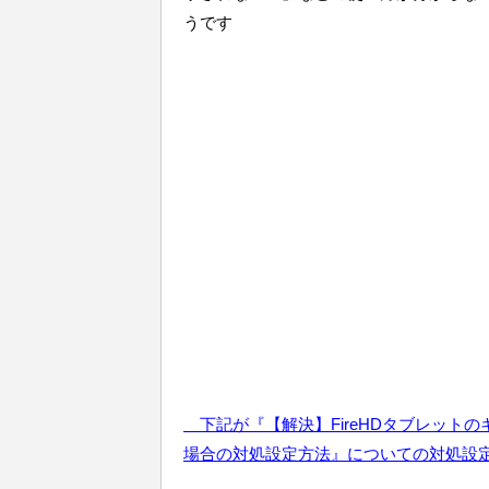
うです
下記が『【解決】FireHDタブレット
場
合
の対処設定方法』についての対処設