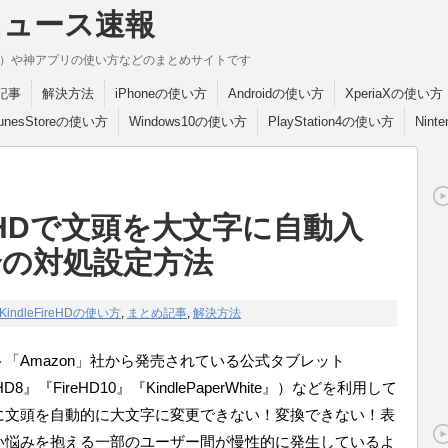
ニュース速報
break）や神アプリの使い方などのまとめサイトです
記事
解決方法
iPhoneの使い方
Androidの使い方
XperiaXの使い方
TunesStoreの使い方
Windows10の使い方
PlayStation4の使い方
Nint
ireHDで文頭を大文字に自動入
合の対処設定方法
KindleFireHDの使い方
,
まとめ記事
,
解決方法
Amazon」社から発売されている公式タブレット
eHD8』『FireHD10』『KindlePaperWhite』）などを利用して
に文頭を自動的に大文字に変更できない！変換できない！表
い悩みを抱える一部のユーザー間が慢性的に発生しているよ