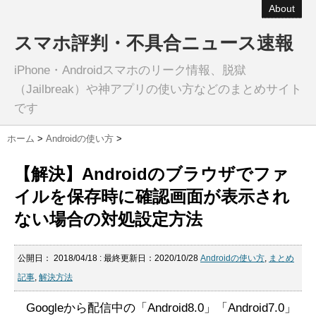
About
スマホ評判・不具合ニュース速報
iPhone・Androidスマホのリーク情報、脱獄
（Jailbreak）や神アプリの使い方などのまとめサイト
です
ホーム
>
Androidの使い方
>
【解決】Androidのブラウザでファ
イルを保存時に確認画面が表示され
ない場合の対処設定方法
公開日：
2018/04/18
: 最終更新日：2020/10/28
Androidの使い方
,
まとめ
記事
,
解決方法
Googleから配信中の「Android8.0」「Android7.0」